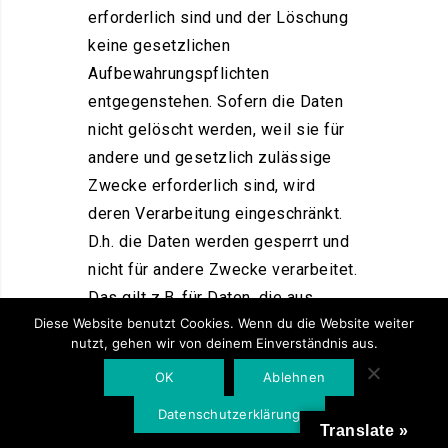
erforderlich sind und der Löschung
keine gesetzlichen
Aufbewahrungspflichten
entgegenstehen. Sofern die Daten
nicht gelöscht werden, weil sie für
andere und gesetzlich zulässige
Zwecke erforderlich sind, wird
deren Verarbeitung eingeschränkt.
D.h. die Daten werden gesperrt und
nicht für andere Zwecke verarbeitet.
Das gilt z.B. für Daten, die aus
Diese Website benutzt Cookies. Wenn du die Website weiter
handels- oder steuerrechtlichen
nutzt, gehen wir von deinem Einverständnis aus.
Gründen aufbewahrt werden
OK
Ablehnen
müssen.
Datenschutzerklärung
Translate »
Nach gesetzlichen Vorgaben in