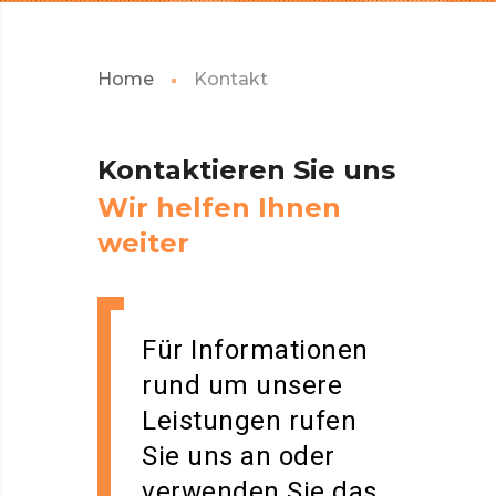
Home
Kontakt
Kontaktieren
Sie
uns
W
i
r
h
e
l
f
e
n
I
h
n
e
n
w
e
i
t
e
r
Für Informationen
rund um unsere
Leistungen rufen
Sie uns an oder
verwenden Sie das