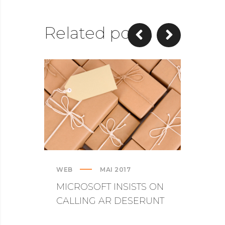
Related posts
WEB
MAI 2017
CREAT
MICROSOFT INSISTS ON
IPHO
CALLING AR DESERUNT
TURN